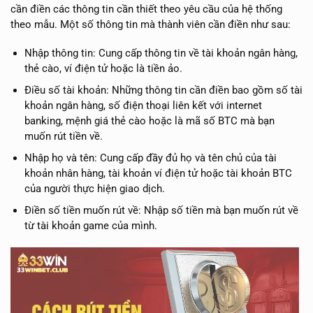
cần điền các thông tin cần thiết theo yêu cầu của hệ thống
theo mẫu. Một số thông tin mà thành viên cần điền như sau:
Nhập thông tin: Cung cấp thông tin về tài khoản ngân hàng,
thẻ cào, ví điện tử hoặc là tiền ảo.
Điều số tài khoản: Những thông tin cần điền bao gồm số tài
khoản ngân hàng, số điện thoại liên kết với internet
banking, mệnh giá thẻ cào hoặc là mã số BTC mà bạn
muốn rút tiền về.
Nhập họ và tên: Cung cấp đầy đủ họ và tên chủ của tài
khoản nhân hàng, tài khoản ví điện tử hoặc tài khoản BTC
của người thực hiện giao dịch.
Điền số tiền muốn rút về: Nhập số tiền mà bạn muốn rút về
từ tài khoản game của mình.