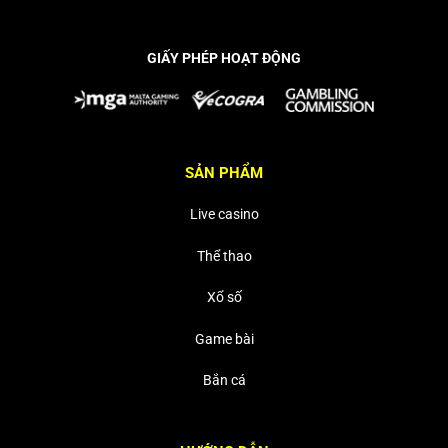
GIẤY PHÉP HOẠT ĐỘNG
SẢN PHẨM
Live casino
Thể thao
Xổ số
Game bài
Bắn cá