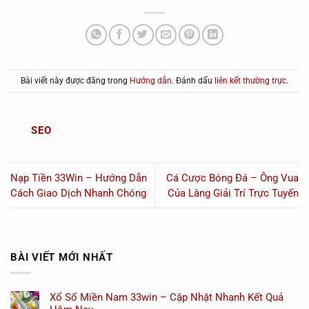
Bài viết này được đăng trong
Hướng dẫn
. Đánh dấu
liên kết thường trực
.
SEO
Nạp Tiền 33Win – Hướng Dẫn
Cá Cược Bóng Đá – Ông Vua
Cách Giao Dịch Nhanh Chóng
Của Làng Giải Trí Trực Tuyến
BÀI VIẾT MỚI NHẤT
Xổ Số Miền Nam 33win – Cập Nhật Nhanh Kết Quả