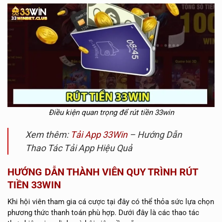
Điều kiện quan trọng để rút tiền 33win
Xem thêm:
Tải App 33Win
– Hướng Dẫn
Thao Tác Tải App Hiệu Quả
HƯỚNG DẪN THÀNH VIÊN QUY TRÌNH RÚT
TIỀN 33WIN
Khi hội viên tham gia cá cược tại đây có thể thỏa sức lựa chọn
phương thức thanh toán phù hợp. Dưới đây là các thao tác