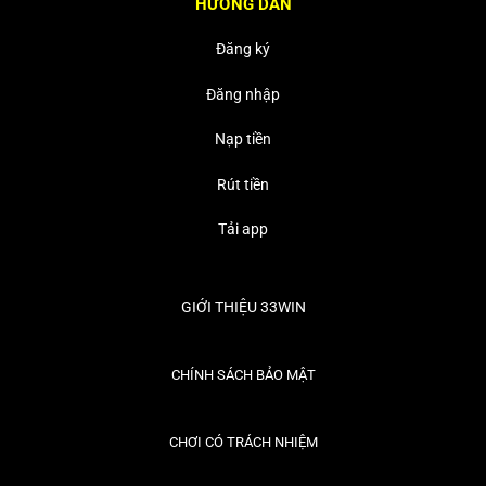
HƯỚNG DẪN
Đăng ký
Đăng nhập
Nạp tiền
Rút tiền
Tải app
GIỚI THIỆU 33WIN
CHÍNH SÁCH BẢO MẬT
CHƠI CÓ TRÁCH NHIỆM