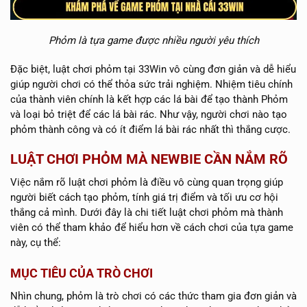
Phỏm là tựa game được nhiều người yêu thích
Đặc biệt, luật chơi phỏm tại 33Win vô cùng đơn giản và dễ hiểu
giúp người chơi có thể thỏa sức trải nghiệm. Nhiệm tiêu chính
của thành viên chính là kết hợp các lá bài để tạo thành Phỏm
và loại bỏ triệt để các lá bài rác. Như vậy, người chơi nào tạo
phỏm thành công và có ít điểm lá bài rác nhất thì thắng cược.
LUẬT CHƠI PHỎM MÀ NEWBIE CẦN NẮM RÕ
Việc nắm rõ luật chơi phỏm là điều vô cùng quan trọng giúp
người biết cách tạo phỏm, tính giá trị điểm và tối ưu cơ hội
thắng cả mình. Dưới đây là chi tiết luật chơi phỏm mà thành
viên có thể tham khảo để hiểu hơn về cách chơi của tựa game
này, cụ thể:
MỤC TIÊU CỦA TRÒ CHƠI
Nhìn chung, phỏm là trò chơi có các thức tham gia đơn giản và