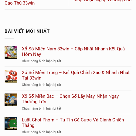
Cao Thủ 33win
BÀI VIẾT MỚI NHẤT
Xổ Số Miền Nam 33win – Cập Nhật Nhanh Kết Quả
Hôm Nay
Chức năng bình luận bị tắt
ở
Xổ
Số
Xổ Số Miền Trung – Kết Quả Chính Xác & Nhanh Nhất
Miền
Tại 33win
Nam
33win
Chức năng bình luận bị tắt
ở
–
Xổ
Cập
Số
Xổ Số Miền Bắc – Chọn Số Lấy May, Nhận Ngay
Nhật
Miền
Thưởng Lớn
Nhanh
Trung
Kết
–
Chức năng bình luận bị tắt
ở
Quả
Kết
Xổ
Hôm
Quả
Số
Luật Chơi Phỏm – Tự Tin Cá Cược Và Giành Chiến
Nay
Chính
Miền
Thắng
Xác
Bắc
&
–
Chức năng bình luận bị tắt
ở
Nhanh
Chọn