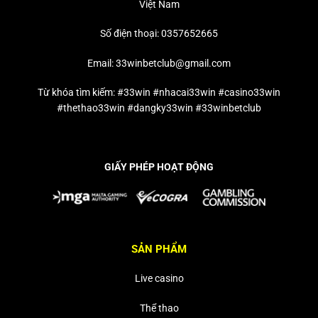
Việt Nam
Số điện thoại: 0357652665
Email:
33winbetclub@gmail.com
Từ khóa tìm kiếm: #33win #nhacai33win #casino33win
#thethao33win #dangky33win #33winbetclub
GIẤY PHÉP HOẠT ĐỘNG
SẢN PHẨM
Live casino
Thể thao