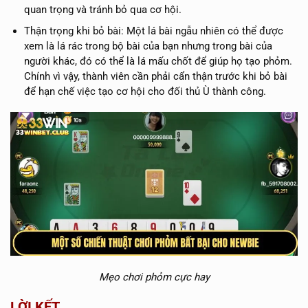
quan trọng và tránh bỏ qua cơ hội.
Thận trọng khi bỏ bài: Một lá bài ngẫu nhiên có thể được
xem là lá rác trong bộ bài của bạn nhưng trong bài của
người khác, đó có thể là lá mấu chốt để giúp họ tạo phỏm.
Chính vì vậy, thành viên cần phải cẩn thận trước khi bỏ bài
để hạn chế việc tạo cơ hội cho đối thủ Ù thành công.
Mẹo chơi phỏm cực hay
LỜI KẾT