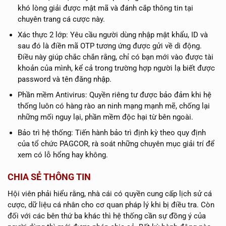
khó lòng giải được mật mã và đánh cắp thông tin tại
chuyên trang cá cược này.
Xác thực 2 lớp: Yêu cầu người dùng nhập mật khẩu, ID và
sau đó là điền mã OTP tương ứng được gửi về di động.
Điều này giúp chắc chắn rằng, chỉ có bạn mới vào được tài
khoản của mình, kể cả trong trường hợp người lạ biết được
password và tên đăng nhập.
Phần mềm Antivirus: Quyền riêng tư được bảo đảm khi hệ
thống luôn có hàng rào an ninh mạng mạnh mẽ, chống lại
những mối nguy lại, phần mềm độc hại từ bên ngoài.
Bảo trì hệ thống: Tiến hành bảo trì định kỳ theo quy định
của tổ chức PAGCOR, rà soát những chuyên mục giải trí để
xem có lỗ hổng hay không.
CHIA SẺ THÔNG TIN
Hội viên phải hiểu rằng, nhà cái có quyền cung cấp lịch sử cá
cược, dữ liệu cá nhân cho cơ quan pháp lý khi bị điều tra. Còn
đối với các bên thứ ba khác thì hệ thống cần sự đồng ý của